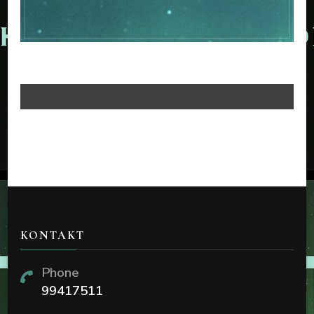
GENERELT
Velkommen til oss
KONTAKT
Phone
99417511